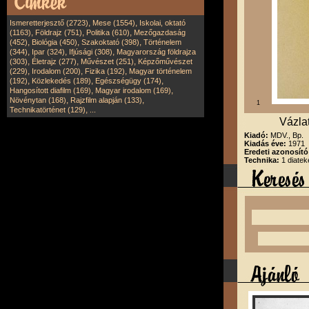
,
,
Ismeretterjesztő (2723)
Mese (1554)
Iskolai, oktató
,
,
,
(1163)
Földrajz (751)
Politika (610)
Mezőgazdaság
,
,
,
(452)
Biológia (450)
Szakoktató (398)
Történelem
,
,
,
(344)
Ipar (324)
Ifjúsági (308)
Magyarország földrajza
,
,
,
(303)
Életrajz (277)
Művészet (251)
Képzőművészet
,
,
,
(229)
Irodalom (200)
Fizika (192)
Magyar történelem
,
,
,
(192)
Közlekedés (189)
Egészségügy (174)
,
,
Hangosított diafilm (169)
Magyar irodalom (169)
,
,
Növénytan (168)
Rajzfilm alapján (133)
1
,
Technikatörténet (129)
...
Vázla
Kiadó:
MDV., Bp.
Kiadás éve:
1971
Eredeti azonosít
Technika:
1 diatek