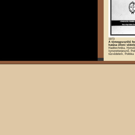
1973
A tömegpusztító fe
hatása elleni védel
Haditechnika, Honvé
Ismeretterjesztő, Po
tűzvédelem, Politika