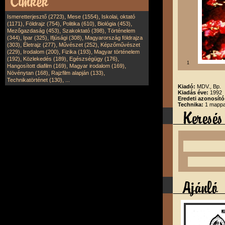
,
,
Ismeretterjesztő (2723)
Mese (1554)
Iskolai, oktató
,
,
,
,
(1171)
Földrajz (754)
Politika (610)
Biológia (453)
,
,
Mezőgazdaság (453)
Szakoktató (398)
Történelem
,
,
,
(344)
Ipar (325)
Ifjúsági (308)
Magyarország földrajza
,
,
,
(303)
Életrajz (277)
Művészet (252)
Képzőművészet
,
,
,
(229)
Irodalom (200)
Fizika (193)
Magyar történelem
,
,
,
(192)
Közlekedés (189)
Egészségügy (176)
1
,
,
Hangosított diafilm (169)
Magyar irodalom (169)
,
,
Növénytan (168)
Rajzfilm alapján (133)
,
Technikatörténet (130)
...
Kiadó:
MDV., Bp.
Kiadás éve:
1992
Eredeti azonosító
Technika:
1 mappa