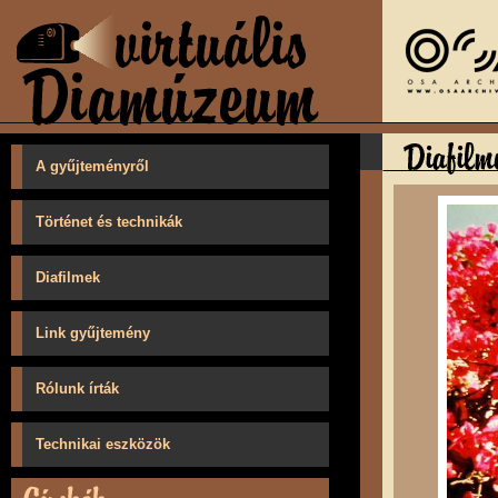
A gyűjteményről
Történet és technikák
Diafilmek
Link gyűjtemény
Rólunk írták
Technikai eszközök