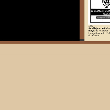
1973
Az alkalmazási kés
helyezés feladatai
Ismeretterjesztő, Po
tűzvédelem