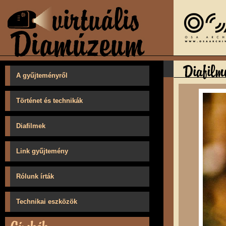
A gyűjteményről
Történet és technikák
Diafilmek
Link gyűjtemény
Rólunk írták
Technikai eszközök