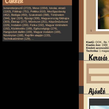
,
,
Ismeretterjesztő (2723)
Mese (1554)
Iskolai, oktató
,
,
,
(1163)
Földrajz (751)
Politika (610)
Mezőgazdaság
,
,
,
(452)
Biológia (450)
Szakoktató (398)
Történelem
,
,
,
(344)
Ipar (324)
Ifjúsági (308)
Magyarország földrajza
,
,
,
(303)
Életrajz (277)
Művészet (251)
Képzőművészet
,
,
,
(229)
Irodalom (200)
Fizika (192)
Magyar történelem
,
,
,
(192)
Közlekedés (189)
Egészségügy (174)
1
,
,
Hangosított diafilm (169)
Magyar irodalom (169)
,
,
Növénytan (168)
Rajzfilm alapján (133)
,
Technikatörténet (129)
...
Kiadó:
OOK., Bp.
Kiadás éve:
1988
Eredeti azonosító
Technika:
1 magazi