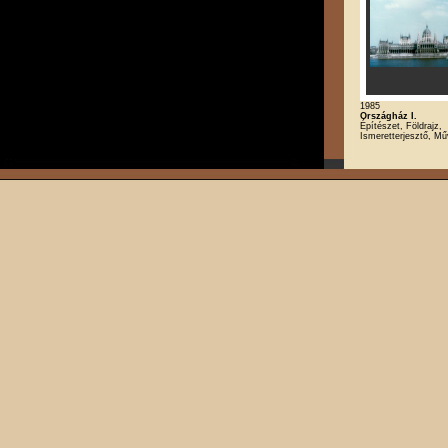
1985
Országház I.
Építészet, Földrajz,
Ismeretterjesztő, M