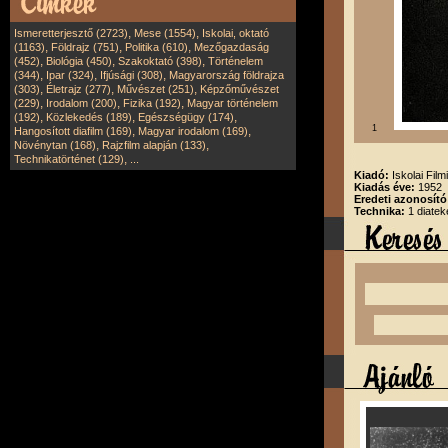
,
,
Ismeretterjesztő (2723)
Mese (1554)
Iskolai, oktató
,
,
,
(1163)
Földrajz (751)
Politika (610)
Mezőgazdaság
,
,
,
(452)
Biológia (450)
Szakoktató (398)
Történelem
,
,
,
(344)
Ipar (324)
Ifjúsági (308)
Magyarország földrajza
,
,
,
(303)
Életrajz (277)
Művészet (251)
Képzőművészet
,
,
,
(229)
Irodalom (200)
Fizika (192)
Magyar történelem
,
,
,
(192)
Közlekedés (189)
Egészségügy (174)
1
,
,
Hangosított diafilm (169)
Magyar irodalom (169)
,
,
Növénytan (168)
Rajzfilm alapján (133)
,
Technikatörténet (129)
...
Kiadó:
Iskolai Film
Kiadás éve:
1952
Eredeti azonosító
Technika:
1 diatek