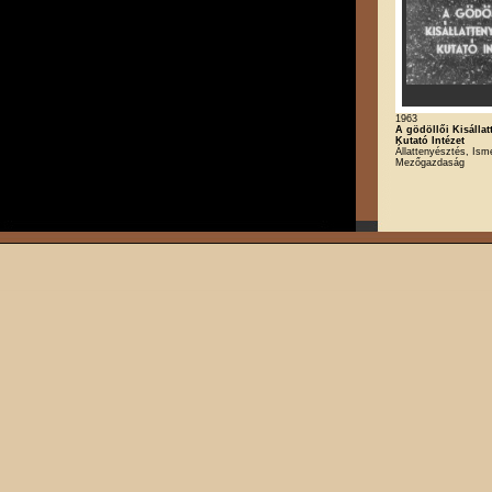
1963
A gödöllői Kisállat
Kutató Intézet
Állattenyésztés, Isme
Mezőgazdaság