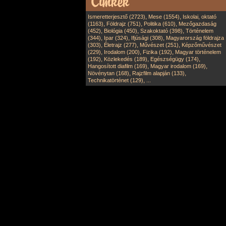
,
,
Ismeretterjesztő (2723)
Mese (1554)
Iskolai, oktató
,
,
,
(1163)
Földrajz (751)
Politika (610)
Mezőgazdaság
,
,
,
(452)
Biológia (450)
Szakoktató (398)
Történelem
,
,
,
(344)
Ipar (324)
Ifjúsági (308)
Magyarország földrajza
,
,
,
(303)
Életrajz (277)
Művészet (251)
Képzőművészet
,
,
,
(229)
Irodalom (200)
Fizika (192)
Magyar történelem
,
,
,
(192)
Közlekedés (189)
Egészségügy (174)
,
,
Hangosított diafilm (169)
Magyar irodalom (169)
,
,
Növénytan (168)
Rajzfilm alapján (133)
,
Technikatörténet (129)
...