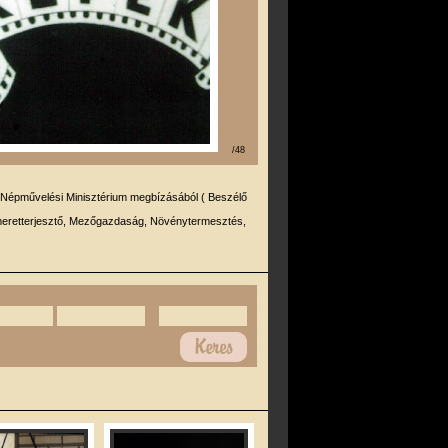
/48
 Népművelési Minisztérium megbízásából ( Beszélő
meretterjesztő, Mezőgazdaság, Növénytermesztés,