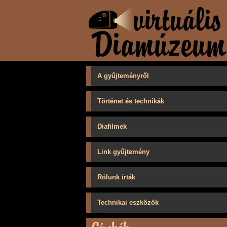
A gyűjteményről
Történet és technikák
Diafilmek
Link gyűjtemény
Rólunk írták
Technikai eszközök