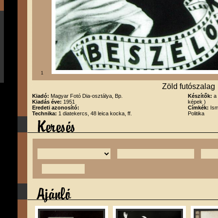
1
Zöld futószalag
Kiadó:
Magyar Fotó Dia-osztálya, Bp.
Készítők:
a
Kiadás éve:
1951
képek )
Eredeti azonosító:
Címkék:
Is
Technika:
1 diatekercs, 48 leica kocka, ff.
Politika