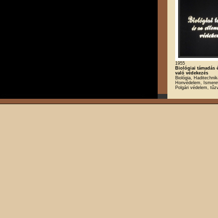
1955
Biológiai támadás é
való védekezés
Biológia, Haditechnik
Honvédelem, Ismeret
Polgári védelem, tű