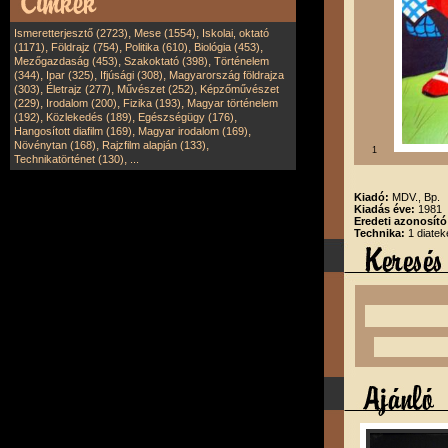
,
,
Ismeretterjesztő (2723)
Mese (1554)
Iskolai, oktató
,
,
,
,
(1171)
Földrajz (754)
Politika (610)
Biológia (453)
,
,
Mezőgazdaság (453)
Szakoktató (398)
Történelem
,
,
,
(344)
Ipar (325)
Ifjúsági (308)
Magyarország földrajza
,
,
,
(303)
Életrajz (277)
Művészet (252)
Képzőművészet
,
,
,
(229)
Irodalom (200)
Fizika (193)
Magyar történelem
,
,
,
(192)
Közlekedés (189)
Egészségügy (176)
,
,
Hangosított diafilm (169)
Magyar irodalom (169)
,
,
Növénytan (168)
Rajzfilm alapján (133)
1
,
Technikatörténet (130)
...
Kiadó:
MDV., Bp.
Kiadás éve:
1981
Eredeti azonosít
Technika:
1 diatek