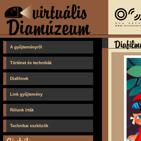
A gyűjteményről
Történet és technikák
Diafilmek
Link gyűjtemény
Rólunk írták
Technikai eszközök