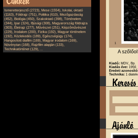
,
,
Ismeretterjesztő (2723)
Mese (1554)
Iskolai, oktató
,
,
,
(1163)
Földrajz (751)
Politika (610)
Mezőgazdaság
,
,
,
(452)
Biológia (450)
Szakoktató (398)
Történelem
,
,
,
(344)
Ipar (324)
Ifjúsági (308)
Magyarország földrajza
,
,
,
(303)
Életrajz (277)
Művészet (251)
Képzőművészet
,
,
,
(229)
Irodalom (200)
Fizika (192)
Magyar történelem
,
,
,
(192)
Közlekedés (189)
Egészségügy (174)
,
,
Hangosított diafilm (169)
Magyar irodalom (169)
1
,
,
Növénytan (168)
Rajzfilm alapján (133)
,
Technikatörténet (129)
...
A szőlőol
Kiadó:
MDV., Bp.
Kiadás éve:
1956
Eredeti azonosít
Technika:
1 diatek