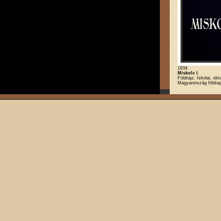
1934
Miskolc I.
Földrajz, Iskolai, okt
Magyarország földra