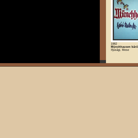
1982
Münchhausen báró 
Ifjúsági, Mese