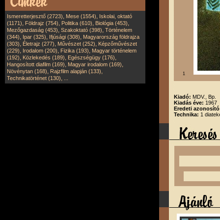
,
,
Ismeretterjesztő (2723)
Mese (1554)
Iskolai, oktató
,
,
,
,
(1171)
Földrajz (754)
Politika (610)
Biológia (453)
,
,
Mezőgazdaság (453)
Szakoktató (398)
Történelem
,
,
,
(344)
Ipar (325)
Ifjúsági (308)
Magyarország földrajza
,
,
,
(303)
Életrajz (277)
Művészet (252)
Képzőművészet
,
,
,
(229)
Irodalom (200)
Fizika (193)
Magyar történelem
,
,
,
(192)
Közlekedés (189)
Egészségügy (176)
,
,
Hangosított diafilm (169)
Magyar irodalom (169)
,
,
Növénytan (168)
Rajzfilm alapján (133)
1
,
Technikatörténet (130)
...
Kiadó:
MDV., Bp.
Kiadás éve:
1967
Eredeti azonosít
Technika:
1 diatek