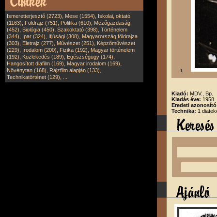
,
,
Ismeretterjesztő (2723)
Mese (1554)
Iskolai, oktató
,
,
,
(1163)
Földrajz (751)
Politika (610)
Mezőgazdaság
,
,
,
(452)
Biológia (450)
Szakoktató (398)
Történelem
,
,
,
(344)
Ipar (324)
Ifjúsági (308)
Magyarország földrajza
,
,
,
(303)
Életrajz (277)
Művészet (251)
Képzőművészet
,
,
,
(229)
Irodalom (200)
Fizika (192)
Magyar történelem
,
,
,
(192)
Közlekedés (189)
Egészségügy (174)
,
,
Hangosított diafilm (169)
Magyar irodalom (169)
,
,
Növénytan (168)
Rajzfilm alapján (133)
1
,
Technikatörténet (129)
...
Kiadó:
MDV., Bp.
Kiadás éve:
1958
Eredeti azonosít
Technika:
1 diatek