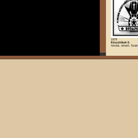
1976
Készülékek II.
Iskolai, oktató, Szak