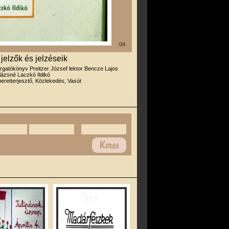
/24
 jelzők és jelzéseik
orgatókönyv Preitzer József lektor Bencze Lajos
alázsné Laczkó Ildikó
eretterjesztő, Közlekedés, Vasút