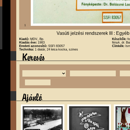
1
Vasúti jelzési rendszerek III : Egyéb
Kiadó:
MDV., Bp.
Készítők:
f
Kiadás éve:
1983
fényk. dr. B
Eredeti azonosító:
SSFI 83057
Címkék:
Ism
Technika:
1 diatár, 24 leica kocka, szines