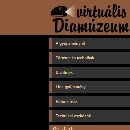
A gyűjteményről
Történet és technikák
Diafilmek
Link gyűjtemény
Rólunk írták
Technikai eszközök