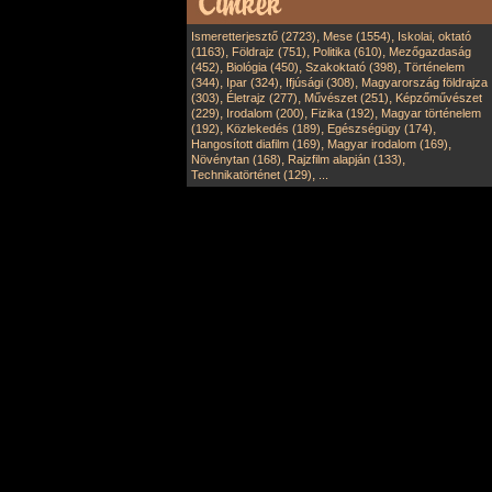
,
,
Ismeretterjesztő (2723)
Mese (1554)
Iskolai, oktató
,
,
,
(1163)
Földrajz (751)
Politika (610)
Mezőgazdaság
,
,
,
(452)
Biológia (450)
Szakoktató (398)
Történelem
,
,
,
(344)
Ipar (324)
Ifjúsági (308)
Magyarország földrajza
,
,
,
(303)
Életrajz (277)
Művészet (251)
Képzőművészet
,
,
,
(229)
Irodalom (200)
Fizika (192)
Magyar történelem
,
,
,
(192)
Közlekedés (189)
Egészségügy (174)
,
,
Hangosított diafilm (169)
Magyar irodalom (169)
,
,
Növénytan (168)
Rajzfilm alapján (133)
,
Technikatörténet (129)
...