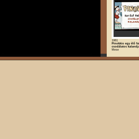
1961
Pinokkio egy élő f
csodálatos kalandj
Mese