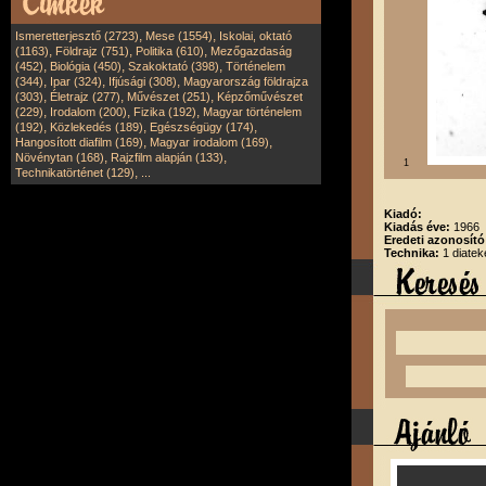
,
,
Ismeretterjesztő (2723)
Mese (1554)
Iskolai, oktató
,
,
,
(1163)
Földrajz (751)
Politika (610)
Mezőgazdaság
,
,
,
(452)
Biológia (450)
Szakoktató (398)
Történelem
,
,
,
(344)
Ipar (324)
Ifjúsági (308)
Magyarország földrajza
,
,
,
(303)
Életrajz (277)
Művészet (251)
Képzőművészet
,
,
,
(229)
Irodalom (200)
Fizika (192)
Magyar történelem
,
,
,
(192)
Közlekedés (189)
Egészségügy (174)
,
,
Hangosított diafilm (169)
Magyar irodalom (169)
,
,
Növénytan (168)
Rajzfilm alapján (133)
1
,
Technikatörténet (129)
...
Kiadó:
Kiadás éve:
1966
Eredeti azonosít
Technika:
1 diatek