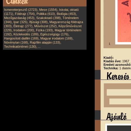
,
,
Ismeretterjesztő (2723)
Mese (1554)
Iskolai, oktató
,
,
,
,
(1171)
Földrajz (754)
Politika (610)
Biológia (453)
,
,
Mezőgazdaság (453)
Szakoktató (398)
Történelem
,
,
,
(344)
Ipar (325)
Ifjúsági (308)
Magyarország földrajza
,
,
,
(303)
Életrajz (277)
Művészet (252)
Képzőművészet
,
,
,
(229)
Irodalom (200)
Fizika (193)
Magyar történelem
,
,
,
(192)
Közlekedés (189)
Egészségügy (176)
,
,
Hangosított diafilm (169)
Magyar irodalom (169)
,
,
Növénytan (168)
Rajzfilm alapján (133)
1
,
Technikatörténet (130)
...
Kiadó:
Kiadás éve:
1967
Eredeti azonosító
Technika:
1 diatek