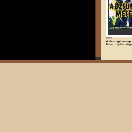
2016
A dzsungel meséje
Mese, Rajzfilm alapj