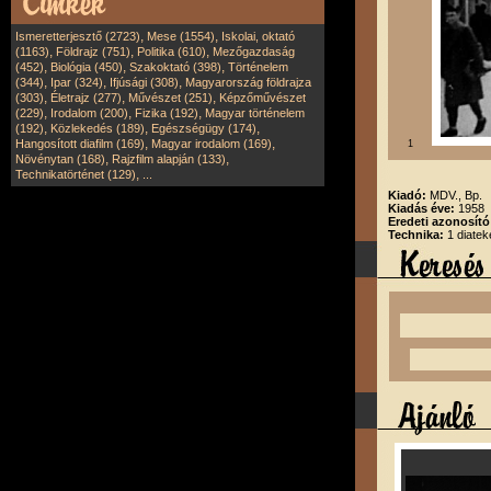
,
,
Ismeretterjesztő (2723)
Mese (1554)
Iskolai, oktató
,
,
,
(1163)
Földrajz (751)
Politika (610)
Mezőgazdaság
,
,
,
(452)
Biológia (450)
Szakoktató (398)
Történelem
,
,
,
(344)
Ipar (324)
Ifjúsági (308)
Magyarország földrajza
,
,
,
(303)
Életrajz (277)
Művészet (251)
Képzőművészet
,
,
,
(229)
Irodalom (200)
Fizika (192)
Magyar történelem
,
,
,
(192)
Közlekedés (189)
Egészségügy (174)
,
,
Hangosított diafilm (169)
Magyar irodalom (169)
1
,
,
Növénytan (168)
Rajzfilm alapján (133)
,
Technikatörténet (129)
...
Kiadó:
MDV., Bp.
Kiadás éve:
1958
Eredeti azonosít
Technika:
1 diatek