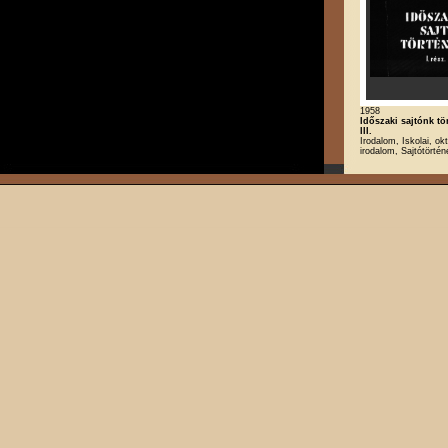
1958
Időszaki sajtónk tör
III.
Irodalom, Iskolai, ok
irodalom, Sajtótörtén