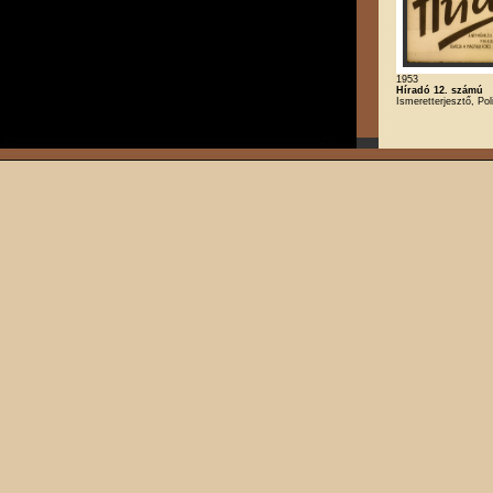
1953
Híradó 12. számú
Ismeretterjesztő, Poli