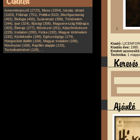
,
,
Ismeretterjesztő (2723)
Mese (1554)
Iskolai, oktató
,
,
,
(1163)
Földrajz (751)
Politika (610)
Mezőgazdaság
,
,
,
(452)
Biológia (450)
Szakoktató (398)
Történelem
,
,
,
(344)
Ipar (324)
Ifjúsági (308)
Magyarország földrajza
,
,
,
(303)
Életrajz (277)
Művészet (251)
Képzőművészet
1
,
,
,
(229)
Irodalom (200)
Fizika (192)
Magyar történelem
,
,
,
(192)
Közlekedés (189)
Egészségügy (174)
,
,
Hangosított diafilm (169)
Magyar irodalom (169)
Kiadó:
LICENFORG
,
,
Növénytan (168)
Rajzfilm alapján (133)
Kiadás éve:
1985
,
Technikatörténet (129)
...
Eredeti azonosító
Technika:
1 mappa