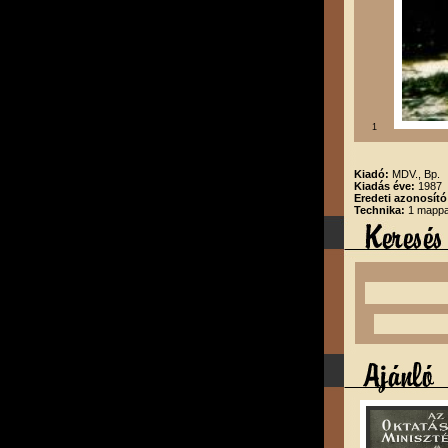
1
Kiadó:
MDV., Bp.
Kiadás éve:
1987
Eredeti azonosító
Technika:
1 mappa,