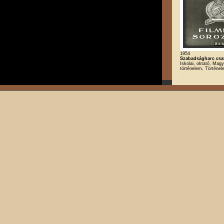
1954
Szabadságharc csatá
Iskolai, oktató, Magy
történelem, Történe