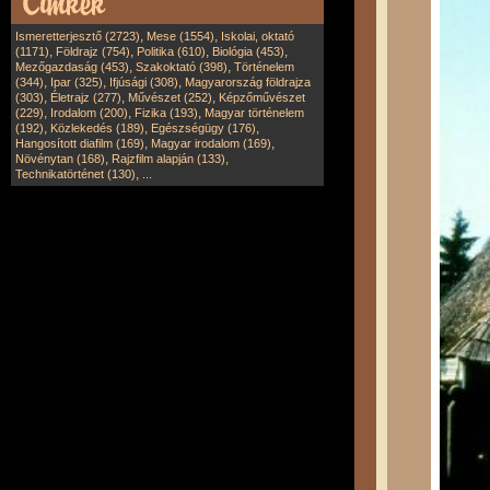
,
,
Ismeretterjesztő (2723)
Mese (1554)
Iskolai, oktató
,
,
,
,
(1171)
Földrajz (754)
Politika (610)
Biológia (453)
,
,
Mezőgazdaság (453)
Szakoktató (398)
Történelem
,
,
,
(344)
Ipar (325)
Ifjúsági (308)
Magyarország földrajza
,
,
,
(303)
Életrajz (277)
Művészet (252)
Képzőművészet
,
,
,
(229)
Irodalom (200)
Fizika (193)
Magyar történelem
,
,
,
(192)
Közlekedés (189)
Egészségügy (176)
,
,
Hangosított diafilm (169)
Magyar irodalom (169)
,
,
Növénytan (168)
Rajzfilm alapján (133)
,
Technikatörténet (130)
...