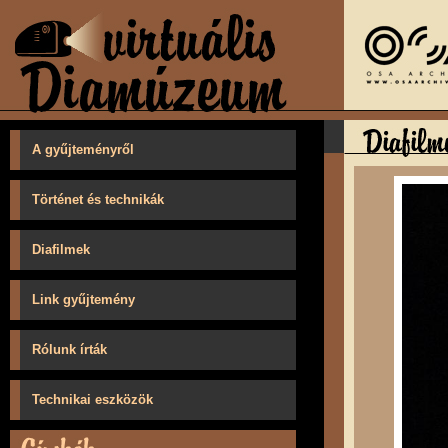
A gyűjteményről
Történet és technikák
Diafilmek
Link gyűjtemény
Rólunk írták
Technikai eszközök