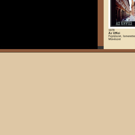
1978
Az Uffizi
Festészet, Ismerette
Művészet