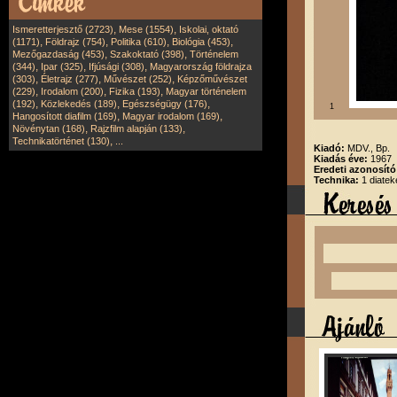
,
,
Ismeretterjesztő (2723)
Mese (1554)
Iskolai, oktató
,
,
,
,
(1171)
Földrajz (754)
Politika (610)
Biológia (453)
,
,
Mezőgazdaság (453)
Szakoktató (398)
Történelem
,
,
,
(344)
Ipar (325)
Ifjúsági (308)
Magyarország földrajza
,
,
,
(303)
Életrajz (277)
Művészet (252)
Képzőművészet
,
,
,
(229)
Irodalom (200)
Fizika (193)
Magyar történelem
,
,
,
(192)
Közlekedés (189)
Egészségügy (176)
1
,
,
Hangosított diafilm (169)
Magyar irodalom (169)
,
,
Növénytan (168)
Rajzfilm alapján (133)
,
Technikatörténet (130)
...
Kiadó:
MDV., Bp.
Kiadás éve:
1967
Eredeti azonosító
Technika:
1 diatek