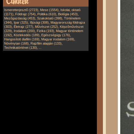
,
,
Ismeretterjesztő (2723)
Mese (1554)
Iskolai, oktató
,
,
,
,
(1171)
Földrajz (754)
Politika (610)
Biológia (453)
,
,
Mezőgazdaság (453)
Szakoktató (398)
Történelem
,
,
,
(344)
Ipar (325)
Ifjúsági (308)
Magyarország földrajza
,
,
,
(303)
Életrajz (277)
Művészet (252)
Képzőművészet
,
,
,
(229)
Irodalom (200)
Fizika (193)
Magyar történelem
,
,
,
(192)
Közlekedés (189)
Egészségügy (176)
,
,
Hangosított diafilm (169)
Magyar irodalom (169)
,
,
Növénytan (168)
Rajzfilm alapján (133)
,
Technikatörténet (130)
...