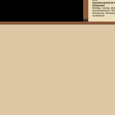
1978
Gyümölcskultúrák k
betegségei
Biológia, Iskolai, okt
Ismeretterjesztő, M
Növénytan, Növényt
Szakoktató