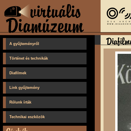
A gyűjteményről
Történet és technikák
Diafilmek
Link gyűjtemény
Rólunk írták
Technikai eszközök