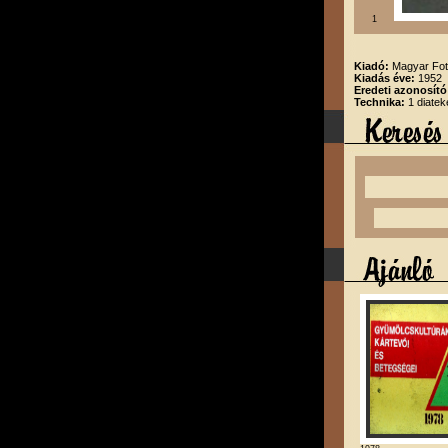
1
Kiadó:
Magyar Fot
Kiadás éve:
1952
Eredeti azonosító
Technika:
1 diatek