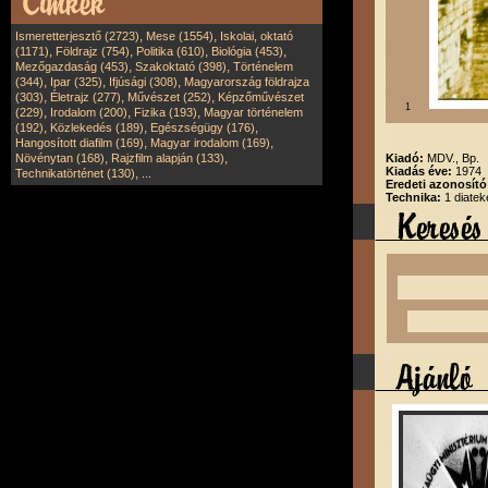
,
,
Ismeretterjesztő (2723)
Mese (1554)
Iskolai, oktató
,
,
,
,
(1171)
Földrajz (754)
Politika (610)
Biológia (453)
,
,
Mezőgazdaság (453)
Szakoktató (398)
Történelem
,
,
,
(344)
Ipar (325)
Ifjúsági (308)
Magyarország földrajza
,
,
,
(303)
Életrajz (277)
Művészet (252)
Képzőművészet
1
,
,
,
(229)
Irodalom (200)
Fizika (193)
Magyar történelem
,
,
,
(192)
Közlekedés (189)
Egészségügy (176)
,
,
Hangosított diafilm (169)
Magyar irodalom (169)
,
,
Növénytan (168)
Rajzfilm alapján (133)
Kiadó:
MDV., Bp.
Kiadás éve:
1974
,
Technikatörténet (130)
...
Eredeti azonosító
Technika:
1 diatek