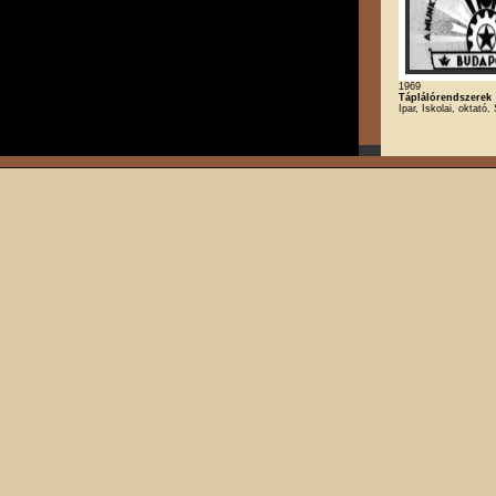
1969
Táplálórendszerek
Ipar, Iskolai, oktató