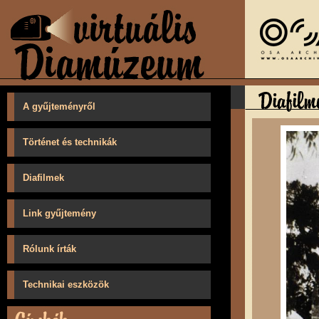
A gyűjteményről
Történet és technikák
Diafilmek
Link gyűjtemény
Rólunk írták
Technikai eszközök