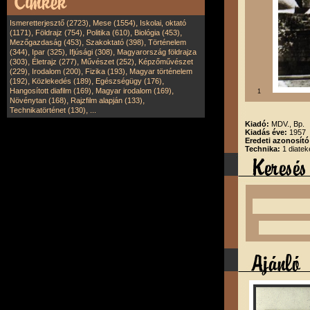
,
,
Ismeretterjesztő (2723)
Mese (1554)
Iskolai, oktató
,
,
,
,
(1171)
Földrajz (754)
Politika (610)
Biológia (453)
,
,
Mezőgazdaság (453)
Szakoktató (398)
Történelem
,
,
,
(344)
Ipar (325)
Ifjúsági (308)
Magyarország földrajza
,
,
,
(303)
Életrajz (277)
Művészet (252)
Képzőművészet
,
,
,
(229)
Irodalom (200)
Fizika (193)
Magyar történelem
,
,
,
(192)
Közlekedés (189)
Egészségügy (176)
,
,
Hangosított diafilm (169)
Magyar irodalom (169)
1
,
,
Növénytan (168)
Rajzfilm alapján (133)
,
Technikatörténet (130)
...
Kiadó:
MDV., Bp.
Kiadás éve:
1957
Eredeti azonosít
Technika:
1 diatek