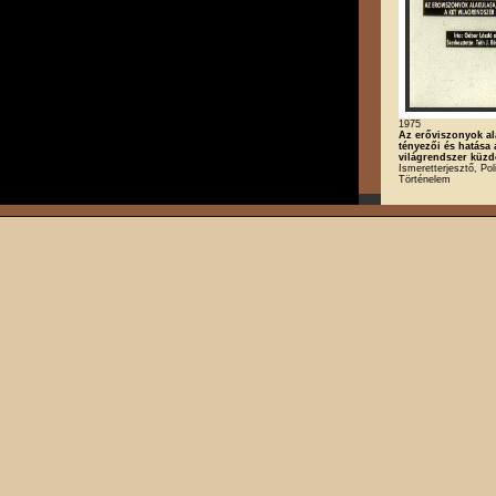
1975
Az erőviszonyok al
tényezői és hatása 
világrendszer küzd
Ismeretterjesztő, Poli
Történelem