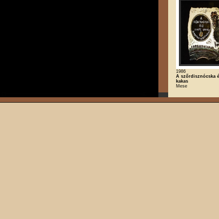
1986
A szőrdisznócska é
kakas
Mese