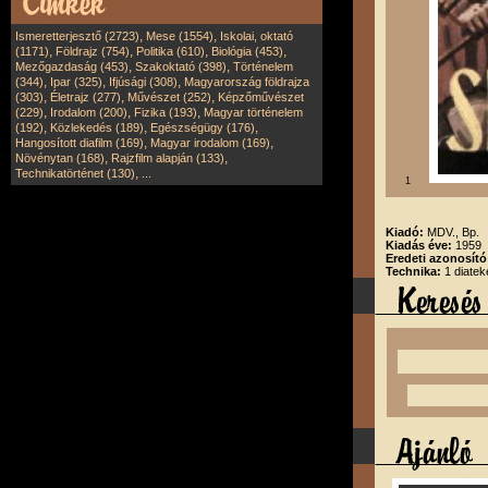
,
,
Ismeretterjesztő (2723)
Mese (1554)
Iskolai, oktató
,
,
,
,
(1171)
Földrajz (754)
Politika (610)
Biológia (453)
,
,
Mezőgazdaság (453)
Szakoktató (398)
Történelem
,
,
,
(344)
Ipar (325)
Ifjúsági (308)
Magyarország földrajza
,
,
,
(303)
Életrajz (277)
Művészet (252)
Képzőművészet
,
,
,
(229)
Irodalom (200)
Fizika (193)
Magyar történelem
,
,
,
(192)
Közlekedés (189)
Egészségügy (176)
,
,
Hangosított diafilm (169)
Magyar irodalom (169)
,
,
Növénytan (168)
Rajzfilm alapján (133)
,
Technikatörténet (130)
...
1
Kiadó:
MDV., Bp.
Kiadás éve:
1959
Eredeti azonosít
Technika:
1 diatek